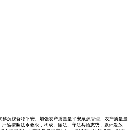
来越沉视食物平安。加强农产质量量平安泉源管理、农产质量量
钱，严酷按照法令要求，构成、懂法、守法共治态势，累计发放