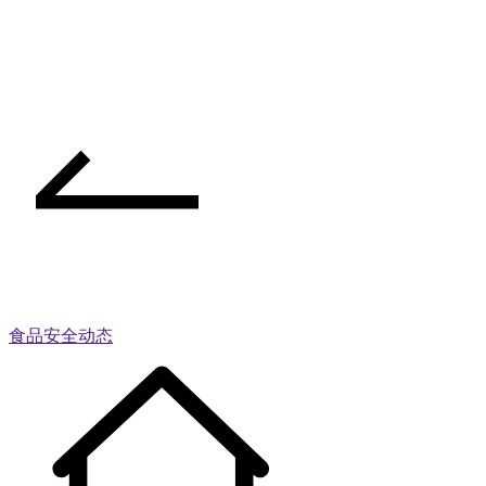
食品安全动态