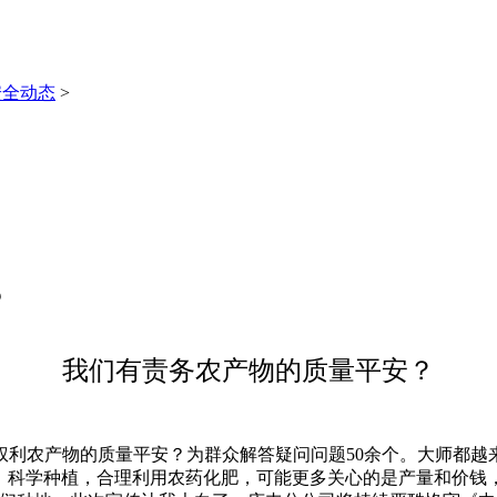
安全动态
>
？
我们有责务农产物的质量平安？
农产物的质量平安？为群众解答疑问问题50余个。大师都越
威）科学种植，合理利用农药化肥，可能更多关心的是产量和价