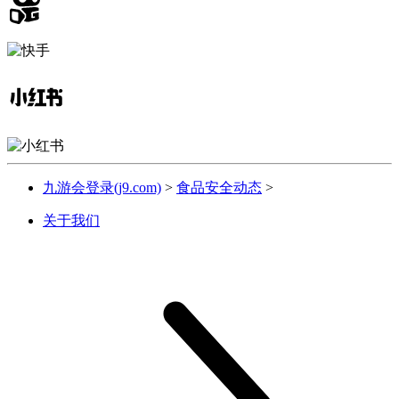
九游会登录(j9.com)
>
食品安全动态
>
关于我们