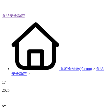
食品安全动态
九游会登录(j9.com)
>
食品
安全动态
>
17
2025
-
07