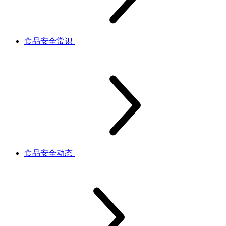
食品安全常识
食品安全动态