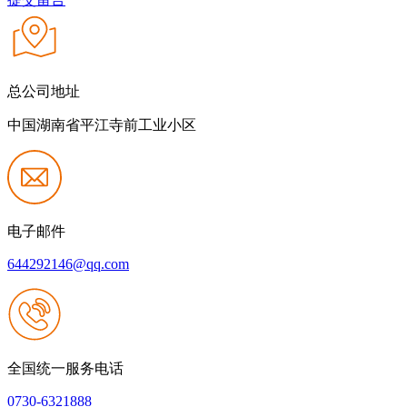
总公司地址
中国湖南省平江寺前工业小区
电子邮件
644292146@qq.com
全国统一服务电话
0730-6321888