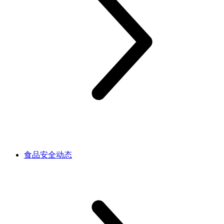
食品安全动态