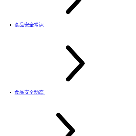
食品安全常识
食品安全动态