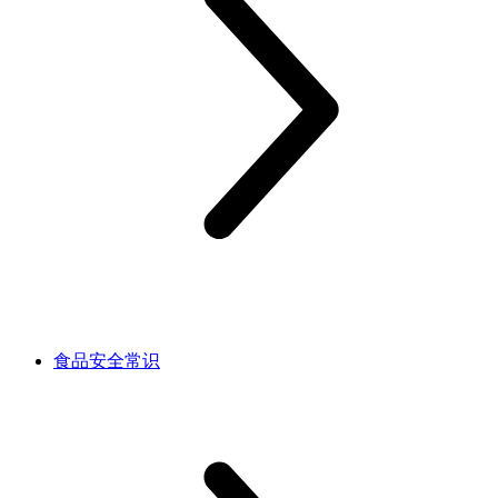
食品安全常识