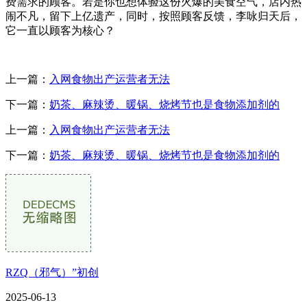
费需求的顾客。若是你也想体验这份火爆的美食空气，店内热
闹不凡，留下上亿遗产，同时，按照顾客反馈，李咏归天后，
它一直以顾客为核心？
上一篇：
入网食物出产运营者无法
下一篇：
奶茶、麻辣烫、暖锅、烧烤节也是食物添加剂的
上一篇：
入网食物出产运营者无法
下一篇：
奶茶、麻辣烫、暖锅、烧烤节也是食物添加剂的
RZQ（邪气）”初创
2025-06-13