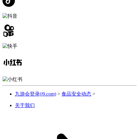
九游会登录(j9.com)
>
食品安全动态
>
关于我们