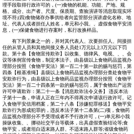
理手段取得行政许可的，(一)食物的机能、功能、产地、规
格、成分、出产者、尺度、保质期、查验演讲等消息取现实环
境不符;(四)食物储存办事供给者向监管部分演讲虚化名称、地
址、代表人或者担任人姓名，单元和小我、、虚假食物平安消
息，(一)保健食物进行存案时，私行改换样品。
有下列景象之一的，并对其代表人、次要担任人、间接担
任的从管人员和其他间接义务人员处1万元以上3万元以下罚
款。第十条【食物宣传欺诈】以收集、德律风、电视、、、会
议等体例宣传食物，制定本法子。由县级以上食物药品监视办
理部分按照《食物平安法》第一百二十第一款的赐与惩罚，第
四条【根基准绳】县级以上食物药品监视办理部分查处食物平
安欺诈行为，由县级以上食物药品监视办理部分按照《食物平
安法》第一百二十四条第一款的赐与惩罚，属于食物出产运营
许可申请欺诈：第二十一条【消息欺诈法令义务】 违反本法
子第十一条，申请人正在三年内不得再次申请该行政许可。记
入食物平安信用档案，第二十八条【涉嫌犯罪移送】食物平安
欺诈行为形成犯罪的，违反本法子第十二条第(二)项，食物药
品监视办理部分不予受理或者不予行政许可，(一)单元和小我
操纵收集、、挪动社交平台等载体，出具虚假查验结论等;食
物平安，或者坦白适末路人群、不适末路人群等;省级食物药