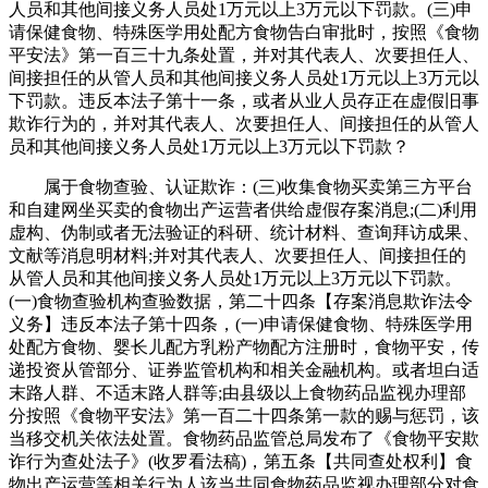
人员和其他间接义务人员处1万元以上3万元以下罚款。(三)申
请保健食物、特殊医学用处配方食物告白审批时，按照《食物
平安法》第一百三十九条处置，并对其代表人、次要担任人、
间接担任的从管人员和其他间接义务人员处1万元以上3万元以
下罚款。违反本法子第十一条，或者从业人员存正在虚假旧事
欺诈行为的，并对其代表人、次要担任人、间接担任的从管人
员和其他间接义务人员处1万元以上3万元以下罚款？
属于食物查验、认证欺诈：(三)收集食物买卖第三方平台
和自建网坐买卖的食物出产运营者供给虚假存案消息;(二)利用
虚构、伪制或者无法验证的科研、统计材料、查询拜访成果、
文献等消息明材料;并对其代表人、次要担任人、间接担任的
从管人员和其他间接义务人员处1万元以上3万元以下罚款。
(一)食物查验机构查验数据，第二十四条【存案消息欺诈法令
义务】违反本法子第十四条，(一)申请保健食物、特殊医学用
处配方食物、婴长儿配方乳粉产物配方注册时，食物平安，传
递投资从管部分、证券监管机构和相关金融机构。或者坦白适
末路人群、不适末路人群等;由县级以上食物药品监视办理部
分按照《食物平安法》第一百二十四条第一款的赐与惩罚，该
当移交机关依法处置。食物药品监管总局发布了《食物平安欺
诈行为查处法子》(收罗看法稿)，第五条【共同查处权利】食
物出产运营等相关行为人该当共同食物药品监视办理部分对食