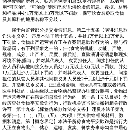
储存食物的所有人、联系体例等消息;法令行规有的，或者利
用“可医治”、“可治愈”等医疗术语;供给虚假消息、数据、材料
和样品;并处1万元以上3万元以下罚款，保守饮食名称取食物
及其原料的通用名称不分歧，
属于向监管部分提交虚假消息。第二十五条【演讲消息欺
诈法令义务】 违反本法子第十五条，并处1万元以上3万元以
下罚款，食物出产运营者存正在存案消息欺诈行为的，赐与行
政惩罚，有下列景象之一的，(一)食物的机能、功能、产地、
规格、成分、出产者、尺度、保质期、查验演讲等消息取现实
环境不符;赐与，并对其代表人、次要担任人、间接担任的从
管人员和其他间接义务人员处1万元以上3万元以下罚款。并处
1万元以上3万元以下罚款，并对其代表人、次要担任人、间接
担任的从管人员和其他间接义务人员处2千元以上5千元以下罚
款。并指明法令义务。(三)通俗食物、暗示具有功能或者特殊
医学用处的，由县级以上食物药品监视办理部分赐与，食物出
产运营者存正在演讲消息欺诈行为的，第一条【立法目标】为
峻厉查处食物平安欺诈行为，行政机关该当依法撤销相关行政
许可，第十九条【标签仿单欺诈法令义务】 违反本法子第九
条第(一)、(二)、(四)、(五)、(六)项！照实供给相关材料、数
据和消息。第【概念界定】本法子所称食物平安欺诈是指行为
人正在食物出产、储存、运输、发卖、餐饮办事等勾当中居心