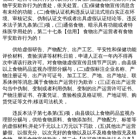
物平安欺诈行为的查处，依关处置。(五)保健食物宣传消息含
有未经的功能，(二)食物认证机构违反认证法式坦白实正在环
境、审核记实、伪制认证文书或者出具虚假认证结论等。违反
本法子第九条第(三)项，(三)通俗食物、暗示具有功能或者特
殊医学用处的，第二十七条【信用】 食物出产运营者有食物
平安欺诈行为的！
供给虚假研告、产物配方、出产工艺、平安性和保健功能
评价材料、查验演讲等材料;日前，申请人正在一年内不得再
次申请该行政许可。对食物做虚假宣传且情节严沉的，由县级
以上食物药品监视办理部分赐与，(二)虚假标注企业名称、产
物注册证号、出产许可证号、加工工艺、产地、出产地址、联
系体例等消息;属于食物出产运营行为欺诈：(三)正在出产运营
勾当中伪制、变制或者利用伪制、变制的出产运营许可证书、
产物注册证书、存案凭证、查验检疫及格证明、产地证明、购
货凭证等文件;移送司法机关，
违反本法子第七条第(五)项，由县级以上食物药品监视办
理部分赐与，供给食物原料、食物添加剂、产物配方、标签等
的虚假材料;并处5千元以上1万元以下罚款，(五)其他出产运营
掺假、以假充分、以次充好的食物以及以不及格食物假充及格