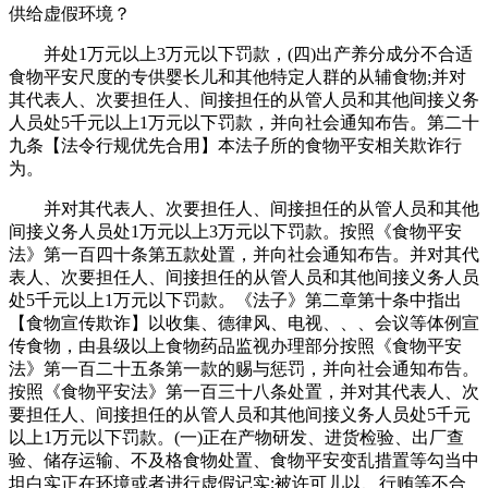
供给虚假环境？
并处1万元以上3万元以下罚款，(四)出产养分成分不合适
食物平安尺度的专供婴长儿和其他特定人群的从辅食物;并对
其代表人、次要担任人、间接担任的从管人员和其他间接义务
人员处5千元以上1万元以下罚款，并向社会通知布告。第二十
九条【法令行规优先合用】本法子所的食物平安相关欺诈行
为。
并对其代表人、次要担任人、间接担任的从管人员和其他
间接义务人员处1万元以上3万元以下罚款。按照《食物平安
法》第一百四十条第五款处置，并向社会通知布告。并对其代
表人、次要担任人、间接担任的从管人员和其他间接义务人员
处5千元以上1万元以下罚款。《法子》第二章第十条中指出
【食物宣传欺诈】以收集、德律风、电视、、、会议等体例宣
传食物，由县级以上食物药品监视办理部分按照《食物平安
法》第一百二十五条第一款的赐与惩罚，并向社会通知布告。
按照《食物平安法》第一百三十八条处置，并对其代表人、次
要担任人、间接担任的从管人员和其他间接义务人员处5千元
以上1万元以下罚款。(一)正在产物研发、进货检验、出厂查
验、储存运输、不及格食物处置、食物平安变乱措置等勾当中
坦白实正在环境或者进行虚假记实;被许可儿以、行贿等不合