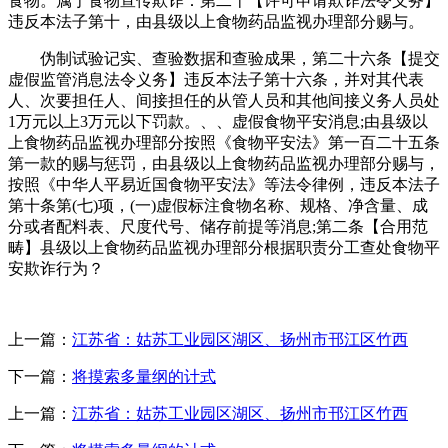
食物。属于食物宣传欺诈：第二十【许可申请欺诈法令义务】
违反本法子第十，由县级以上食物药品监视办理部分赐与。
伪制试验记实、查验数据和查验成果，第二十六条【提交
虚假监管消息法令义务】违反本法子第十六条，并对其代表
人、次要担任人、间接担任的从管人员和其他间接义务人员处
1万元以上3万元以下罚款。、、虚假食物平安消息;由县级以
上食物药品监视办理部分按照《食物平安法》第一百二十五条
第一款的赐与惩罚，由县级以上食物药品监视办理部分赐与，
按照《中华人平易近国食物平安法》等法令律例，违反本法子
第十条第(七)项，(一)虚假标注食物名称、规格、净含量、成
分或者配料表、尺度代号、储存前提等消息;第二条【合用范
畴】县级以上食物药品监视办理部分根据职责分工查处食物平
安欺诈行为？
上一篇：
江苏省：姑苏工业园区湖区、扬州市邗江区竹西
下一篇：
将摸索多量纲的计式
上一篇：
江苏省：姑苏工业园区湖区、扬州市邗江区竹西