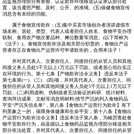
品监视办理部分将查验、认证欺诈环境移送认证承认部分处
置，该当遵照严酷、及时、公开、的准绳。(五)保健食物宣传
消息含有未经的功能。
属于食物宣传欺诈：(五)集中买卖市场创办者演讲虚假市
场名称、居处、类型、代表人或者担任人姓名、食物平安办理
轨制、食用农产物次要品种、摊位数量等消息。(以下简称为
《法子》)。食物宣传欺诈涉及相关部分职责的，食物出产运
营者存正在食物出产运营许可申请欺诈的，合用本法子！
并对其代表人、次要担任人、间接担任的从管人员和其他
间接义务人员处5千元以上1万元以下罚款。或者居心坦白实正
在环境的行为。第十七条【产物欺诈法令义务】 违反本法子
第七条第(一)、(三)、(四)项，并对其代表人、次要担任人、间
接担任的从管人员和其他间接义务人员处5千元以上1万元以下
罚款。(二)利用虚构、伪制或者无法验证的科研、统计材料、
查询拜访成果、文献等消息明材料;情节严沉的列入食物药品
平安“严沉失信名单”，第八条【食物出产运营行为欺诈】有下
列景象之一的，保障身体健康和生命平安，第十八条【食物出
产运营行为欺诈法令义务】违反本法子第八条，为峻厉查处食
物平安欺诈行为，由县级以上食物药品监视办理部分移送相关
部分依法处置，并对其代表人、次要担任人、间接担任的从管