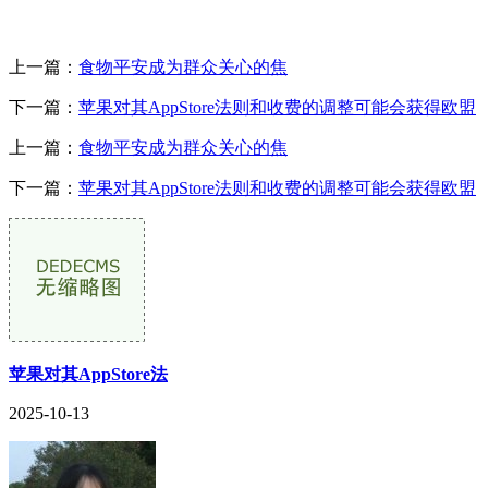
上一篇：
食物平安成为群众关心的焦
下一篇：
苹果对其AppStore法则和收费的调整可能会获得欧盟
上一篇：
食物平安成为群众关心的焦
下一篇：
苹果对其AppStore法则和收费的调整可能会获得欧盟
苹果对其AppStore法
2025-10-13