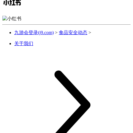
九游会登录(j9.com)
>
食品安全动态
>
关于我们